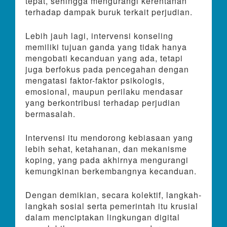
tepat, sehingga mengurangi kerentanan
terhadap dampak buruk terkait perjudian.
Lebih jauh lagi, intervensi konseling
memiliki tujuan ganda yang tidak hanya
mengobati kecanduan yang ada, tetapi
juga berfokus pada pencegahan dengan
mengatasi faktor-faktor psikologis,
emosional, maupun perilaku mendasar
yang berkontribusi terhadap perjudian
bermasalah.
Intervensi itu mendorong kebiasaan yang
lebih sehat, ketahanan, dan mekanisme
koping, yang pada akhirnya mengurangi
kemungkinan berkembangnya kecanduan.
Dengan demikian, secara kolektif, langkah-
langkah sosial serta pemerintah itu krusial
dalam menciptakan lingkungan digital