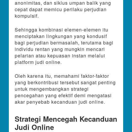
anonimitas, dan siklus umpan balik yang
cepat dapat memicu perilaku perjudian
kompulsif.
Sehingga kombinasi elemen-elemen itu
menciptakan lingkungan yang kondusif
bagi perjudian bermasalah, terutama bagi
individu rentan yang mungkin mencari
pelarian atau kepuasan instan melalui
platform judi online.
Oleh karena itu, memahami faktor-faktor
yang berkontribusi tersebut sangat penting
untuk mengembangkan strategi
pencegahan yang efektif demi mengatasi
akar penyebab kecanduan judi online.
Strategi Mencegah Kecanduan
Judi Online