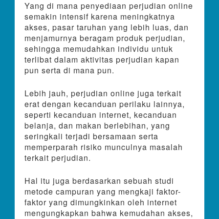
Yang di mana penyediaan perjudian online
semakin intensif karena meningkatnya
akses, pasar taruhan yang lebih luas, dan
menjamurnya beragam produk perjudian,
sehingga memudahkan individu untuk
terlibat dalam aktivitas perjudian kapan
pun serta di mana pun.
Lebih jauh, perjudian online juga terkait
erat dengan kecanduan perilaku lainnya,
seperti kecanduan internet, kecanduan
belanja, dan makan berlebihan, yang
seringkali terjadi bersamaan serta
memperparah risiko munculnya masalah
terkait perjudian.
Hal itu juga berdasarkan sebuah studi
metode campuran yang mengkaji faktor-
faktor yang dimungkinkan oleh internet
mengungkapkan bahwa kemudahan akses,