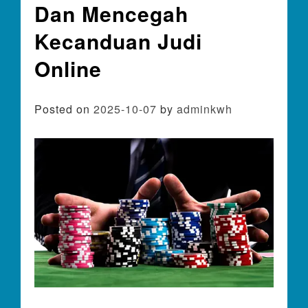
Dan Mencegah
Kecanduan Judi
Online
Posted on
2025-10-07
by
adminkwh