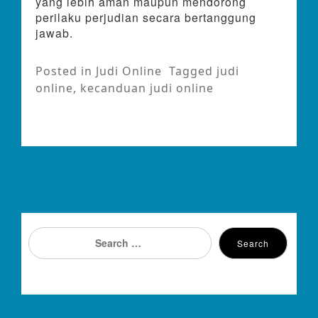
yang lebih aman maupun mendorong
perilaku perjudian secara bertanggung
jawab.
Posted in
Judi Online
Tagged
judi
online
,
kecanduan judi online
Search
Search
for: