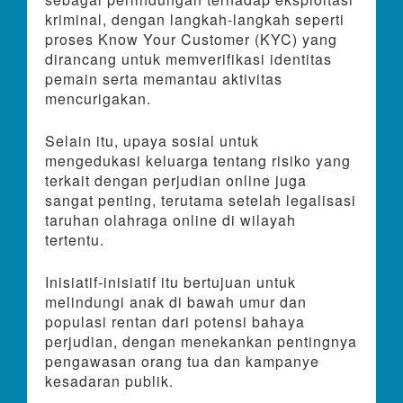
kriminal, dengan langkah-langkah seperti
proses Know Your Customer (KYC) yang
dirancang untuk memverifikasi identitas
pemain serta memantau aktivitas
mencurigakan.
Selain itu, upaya sosial untuk
mengedukasi keluarga tentang risiko yang
terkait dengan perjudian online juga
sangat penting, terutama setelah legalisasi
taruhan olahraga online di wilayah
tertentu.
Inisiatif-inisiatif itu bertujuan untuk
melindungi anak di bawah umur dan
populasi rentan dari potensi bahaya
perjudian, dengan menekankan pentingnya
pengawasan orang tua dan kampanye
kesadaran publik.