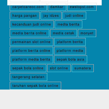
carpetcareoc.com
damkar
ewstopst.com
harga pangan
jay idzes
judi online
kecanduan judi online
media berita
media berita online
media cetak
monyet
permainan slot online
platform berita
platform berita online
platform media
platform media berita
sepak bola asia
sepak bola online
slot online
sumatera
tangerang selatan
taruhan sepak bola online