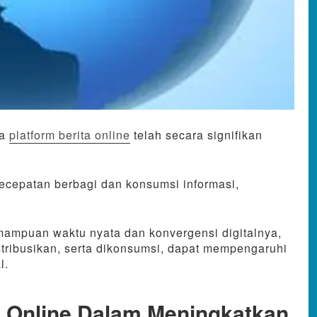
ya
platform berita online
telah secara signifikan
 kecepatan berbagi dan konsumsi informasi,
emampuan waktu nyata dan konvergensi digitalnya,
istribusikan, serta dikonsumsi, dapat mempengaruhi
l.
a Online Dalam Meningkatkan