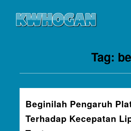
Skip
to
content
Platform Berita Beragam Konten
Kwhogan
Tag:
be
Beginilah Pengaruh Pla
Terhadap Kecepatan Lip