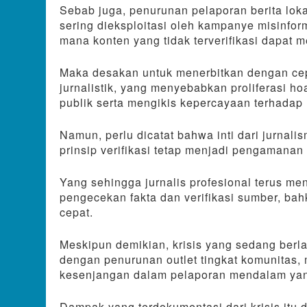
Sebab juga, penurunan pelaporan berita lok
sering dieksploitasi oleh kampanye misinform
mana konten yang tidak terverifikasi dapat m
Maka desakan untuk menerbitkan dengan cepa
jurnalistik, yang menyebabkan proliferasi h
publik serta mengikis kepercayaan terhadap
Namun, perlu dicatat bahwa inti dari jurnali
prinsip verifikasi tetap menjadi pengamanan
Yang sehingga jurnalis profesional terus men
pengecekan fakta dan verifikasi sumber, ba
cepat.
Meskipun demikian, krisis yang sedang berla
dengan penurunan outlet tingkat komunitas
kesenjangan dalam pelaporan mendalam yang 
Dampak yang terdokumentasi dari krisis itu 