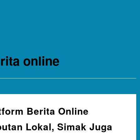
rita online
tform Berita Online
utan Lokal, Simak Juga