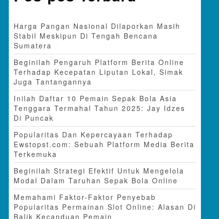
Harga Pangan Nasional Dilaporkan Masih
Stabil Meskipun Di Tengah Bencana
Sumatera
Beginilah Pengaruh Platform Berita Online
Terhadap Kecepatan Liputan Lokal, Simak
Juga Tantangannya
Inilah Daftar 10 Pemain Sepak Bola Asia
Tenggara Termahal Tahun 2025: Jay Idzes
Di Puncak
Popularitas Dan Kepercayaan Terhadap
Ewstopst.com: Sebuah Platform Media Berita
Terkemuka
Beginilah Strategi Efektif Untuk Mengelola
Modal Dalam Taruhan Sepak Bola Online
Memahami Faktor-Faktor Penyebab
Popularitas Permainan Slot Online: Alasan Di
Balik Kecanduan Pemain