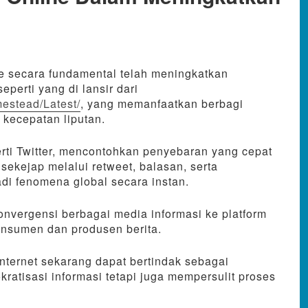
e secara fundamental telah meningkatkan
perti yang di lansir dari
estead/Latest/
, yang memanfaatkan berbagi
 kecepatan liputan.
erti Twitter, mencontohkan penyebaran yang cepat
 sekejap melalui retweet, balasan, serta
di fenomena global secara instan.
onvergensi berbagai media informasi ke platform
onsumen dan produsen berita.
internet sekarang dapat bertindak sebagai
atisasi informasi tetapi juga mempersulit proses