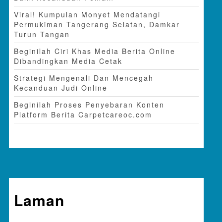
Viral! Kumpulan Monyet Mendatangi
Permukiman Tangerang Selatan, Damkar
Turun Tangan
Beginilah Ciri Khas Media Berita Online
Dibandingkan Media Cetak
Strategi Mengenali Dan Mencegah
Kecanduan Judi Online
Beginilah Proses Penyebaran Konten
Platform Berita Carpetcareoc.com
Laman