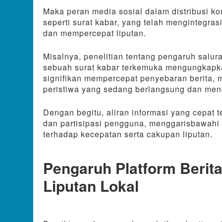
Maka peran media sosial dalam distribusi kon
seperti surat kabar, yang telah mengintegra
dan mempercepat liputan.
Misalnya, penelitian tentang pengaruh salur
sebuah surat kabar terkemuka mengungkapk
signifikan mempercepat penyebaran berita, 
peristiwa yang sedang berlangsung dan mend
Dengan begitu, aliran informasi yang cepat t
dan partisipasi pengguna, menggarisbawahi d
terhadap kecepatan serta cakupan liputan.
Pengaruh Platform Berit
Liputan Lokal