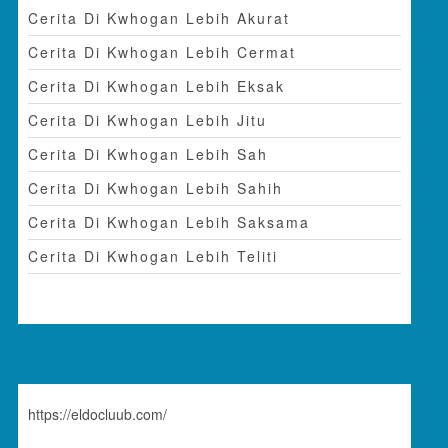
Cerita Di Kwhogan Lebih Akurat
Cerita Di Kwhogan Lebih Cermat
Cerita Di Kwhogan Lebih Eksak
Cerita Di Kwhogan Lebih Jitu
Cerita Di Kwhogan Lebih Sah
Cerita Di Kwhogan Lebih Sahih
Cerita Di Kwhogan Lebih Saksama
Cerita Di Kwhogan Lebih Teliti
https://eldocluub.com/