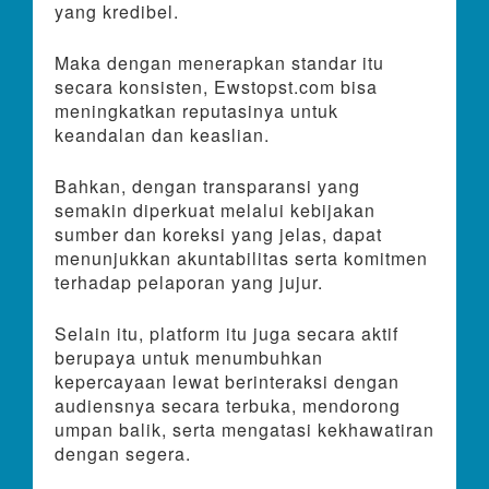
yang kredibel.
Maka dengan menerapkan standar itu
secara konsisten, Ewstopst.com bisa
meningkatkan reputasinya untuk
keandalan dan keaslian.
Bahkan, dengan transparansi yang
semakin diperkuat melalui kebijakan
sumber dan koreksi yang jelas, dapat
menunjukkan akuntabilitas serta komitmen
terhadap pelaporan yang jujur.
Selain itu, platform itu juga secara aktif
berupaya untuk menumbuhkan
kepercayaan lewat berinteraksi dengan
audiensnya secara terbuka, mendorong
umpan balik, serta mengatasi kekhawatiran
dengan segera.