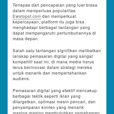
Terlepas dari pencapaian yang luar biasa
dalam memperluas popularitas
Ewstopst.com
dan memperkuat
kepercayaan, platform itu juga bisa
menghadapi berbagai tantangan yang
dapat mempengaruhi pertumbuhannya di
masa depan.
Salah satu tantangan signifikan melibatkan
lanskap pemasaran digital yang sangat
kompetitif saat ini, di mana media harus
terus berinovasi dalam strategi mereka
untuk menarik dan mempertahankan
audiens.
Pemasaran digital yang efektif mencakup
berbagai taktik seperti iklan yang
ditargetkan, optimasi mesin pencari, dan
penyampaian konten yang menarik
masing-masing membutuhkan pemahaman