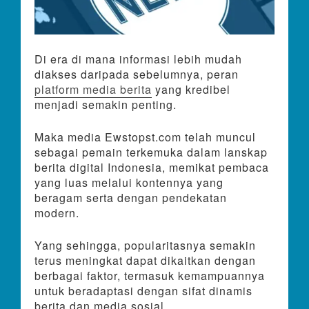
Di era di mana informasi lebih mudah
diakses daripada sebelumnya, peran
platform media berita
yang kredibel
menjadi semakin penting.
Maka media Ewstopst.com telah muncul
sebagai pemain terkemuka dalam lanskap
berita digital Indonesia, memikat pembaca
yang luas melalui kontennya yang
beragam serta dengan pendekatan
modern.
Yang sehingga, popularitasnya semakin
terus meningkat dapat dikaitkan dengan
berbagai faktor, termasuk kemampuannya
untuk beradaptasi dengan sifat dinamis
berita dan media sosial.