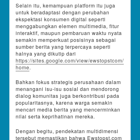
Selain itu, kemampuan platform itu juga
untuk beradaptasi dengan perubahan
ekspektasi konsumen digital seperti
menggabungkan elemen multimedia, fitur
interaktif, maupun pembaruan waktu nyata
semakin memperkuat posisinya sebagai
sumber berita yang terpercaya seperti
halnya yang dikutip dari
https://sites.google.com/view/ewstopstcom/
home
.
Bahkan fokus strategis perusahaan dalam
menangani isu-isu sosial dan mendorong
dialog komunitas juga berkontribusi pada
popularitasnya, karena warga semakin
mencari media berita yang mencerminkan
nilai serta keprihatinan mereka.
Dengan begitu, pendekatan multidimensi
tersebut memastikan bahwa Ewstopst.com