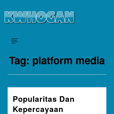
Skip
×
to
content
Platform Berita Beragam Konten
Kwhogan
Tag:
platform media
Popularitas Dan
Kepercayaan