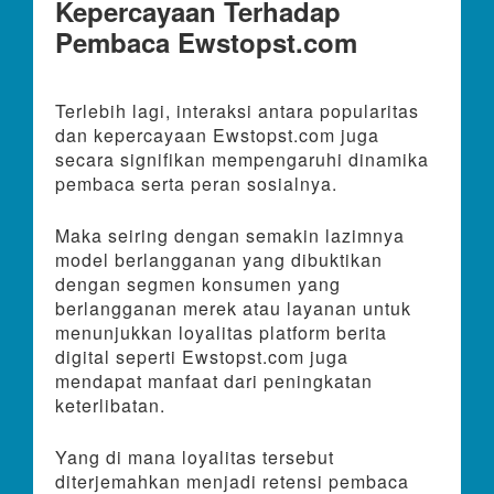
Kepercayaan Terhadap
Pembaca Ewstopst.com
Terlebih lagi, interaksi antara popularitas
dan kepercayaan Ewstopst.com juga
secara signifikan mempengaruhi dinamika
pembaca serta peran sosialnya.
Maka seiring dengan semakin lazimnya
model berlangganan yang dibuktikan
dengan segmen konsumen yang
berlangganan merek atau layanan untuk
menunjukkan loyalitas platform berita
digital seperti Ewstopst.com juga
mendapat manfaat dari peningkatan
keterlibatan.
Yang di mana loyalitas tersebut
diterjemahkan menjadi retensi pembaca