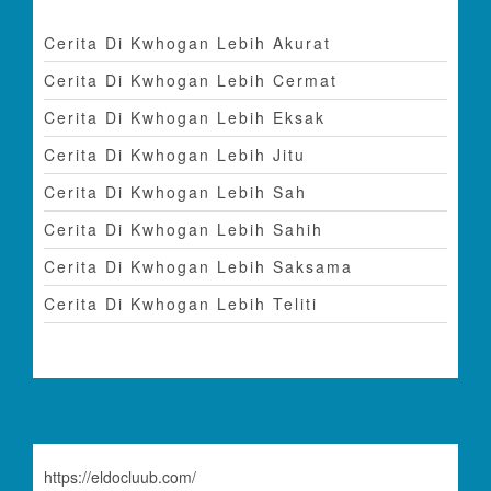
Cerita Di Kwhogan Lebih Akurat
Cerita Di Kwhogan Lebih Cermat
Cerita Di Kwhogan Lebih Eksak
Cerita Di Kwhogan Lebih Jitu
Cerita Di Kwhogan Lebih Sah
Cerita Di Kwhogan Lebih Sahih
Cerita Di Kwhogan Lebih Saksama
Cerita Di Kwhogan Lebih Teliti
https://eldocluub.com/