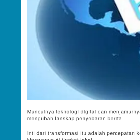
Munculnya teknologi digital dan menjamurn
mengubah lanskap penyebaran berita.
Inti dari transformasi itu adalah percepatan
khususnya di tingkat lokal.