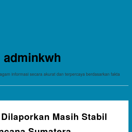
:
adminkwh
gam informasi secara akurat dan terpercaya berdasarkan fakta
Dilaporkan Masih Stabil
encana Sumatera