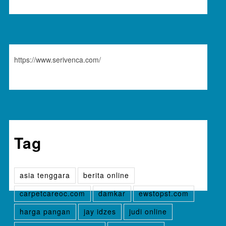
https://www.serivenca.com/
Tag
asia tenggara
berita online
carpetcareoc.com
damkar
ewstopst.com
harga pangan
jay idzes
judi online