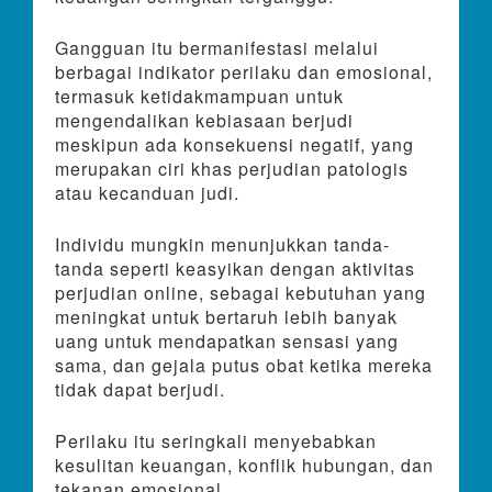
Gangguan itu bermanifestasi melalui
berbagai indikator perilaku dan emosional,
termasuk ketidakmampuan untuk
mengendalikan kebiasaan berjudi
meskipun ada konsekuensi negatif, yang
merupakan ciri khas perjudian patologis
atau kecanduan judi.
Individu mungkin menunjukkan tanda-
tanda seperti keasyikan dengan aktivitas
perjudian online, sebagai kebutuhan yang
meningkat untuk bertaruh lebih banyak
uang untuk mendapatkan sensasi yang
sama, dan gejala putus obat ketika mereka
tidak dapat berjudi.
Perilaku itu seringkali menyebabkan
kesulitan keuangan, konflik hubungan, dan
tekanan emosional.