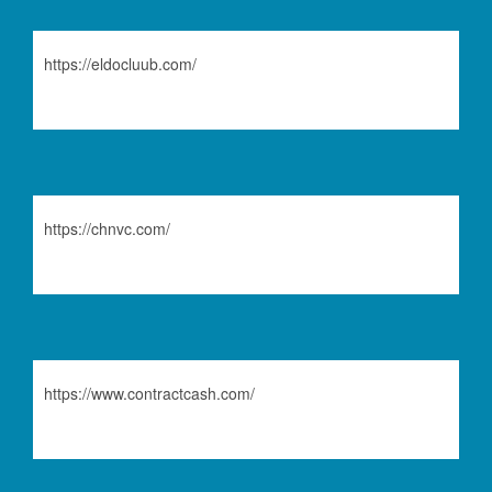
https://eldocluub.com/
https://chnvc.com/
https://www.contractcash.com/