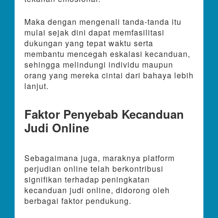
Maka dengan mengenali tanda-tanda itu
mulai sejak dini dapat memfasilitasi
dukungan yang tepat waktu serta
membantu mencegah eskalasi kecanduan,
sehingga melindungi individu maupun
orang yang mereka cintai dari bahaya lebih
lanjut.
Faktor Penyebab Kecanduan
Judi Online
Sebagaimana juga, maraknya platform
perjudian online telah berkontribusi
signifikan terhadap peningkatan
kecanduan judi online, didorong oleh
berbagai faktor pendukung.