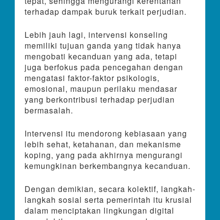
tepat, sehingga mengurangi kerentanan
terhadap dampak buruk terkait perjudian.
Lebih jauh lagi, intervensi konseling
memiliki tujuan ganda yang tidak hanya
mengobati kecanduan yang ada, tetapi
juga berfokus pada pencegahan dengan
mengatasi faktor-faktor psikologis,
emosional, maupun perilaku mendasar
yang berkontribusi terhadap perjudian
bermasalah.
Intervensi itu mendorong kebiasaan yang
lebih sehat, ketahanan, dan mekanisme
koping, yang pada akhirnya mengurangi
kemungkinan berkembangnya kecanduan.
Dengan demikian, secara kolektif, langkah-
langkah sosial serta pemerintah itu krusial
dalam menciptakan lingkungan digital