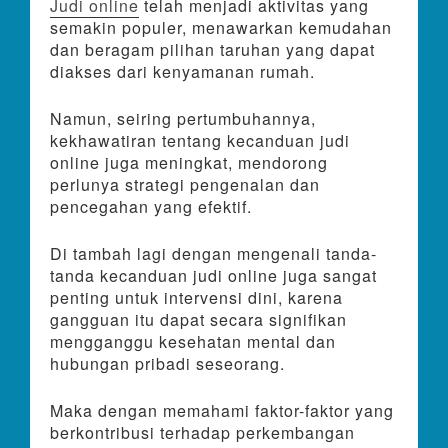
Judi online
telah menjadi aktivitas yang
semakin populer, menawarkan kemudahan
dan beragam pilihan taruhan yang dapat
diakses dari kenyamanan rumah.
Namun, seiring pertumbuhannya,
kekhawatiran tentang kecanduan judi
online juga meningkat, mendorong
perlunya strategi pengenalan dan
pencegahan yang efektif.
Di tambah lagi dengan mengenali tanda-
tanda kecanduan judi online juga sangat
penting untuk intervensi dini, karena
gangguan itu dapat secara signifikan
mengganggu kesehatan mental dan
hubungan pribadi seseorang.
Maka dengan memahami faktor-faktor yang
berkontribusi terhadap perkembangan