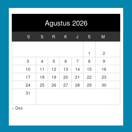
Agustus 2026
S
S
R
K
J
S
M
1
2
3
4
5
6
7
8
9
10
11
12
13
14
15
16
17
18
19
20
21
22
23
24
25
26
27
28
29
30
31
« Des