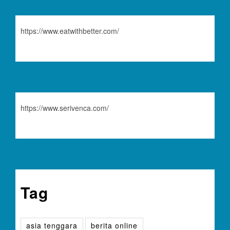
https://www.eatwithbetter.com/
https://www.serivenca.com/
Tag
asia tenggara
berita online