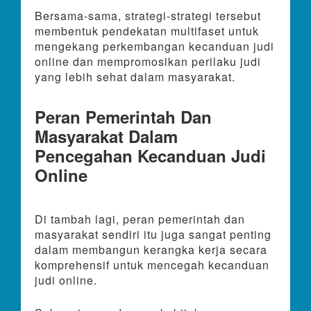
Bersama-sama, strategi-strategi tersebut
membentuk pendekatan multifaset untuk
mengekang perkembangan kecanduan judi
online dan mempromosikan perilaku judi
yang lebih sehat dalam masyarakat.
Peran Pemerintah Dan
Masyarakat Dalam
Pencegahan Kecanduan Judi
Online
Di tambah lagi, peran pemerintah dan
masyarakat sendiri itu juga sangat penting
dalam membangun kerangka kerja secara
komprehensif untuk mencegah kecanduan
judi online.