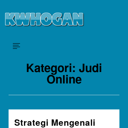
Skip
×
to
content
Platform Berita Beragam Konten
Kwhogan
Kategori:
Judi
Online
Strategi Mengenali