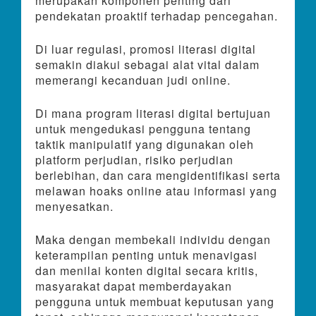
merupakan komponen penting dari
pendekatan proaktif terhadap pencegahan.
Di luar regulasi, promosi literasi digital
semakin diakui sebagai alat vital dalam
memerangi kecanduan judi online.
Di mana program literasi digital bertujuan
untuk mengedukasi pengguna tentang
taktik manipulatif yang digunakan oleh
platform perjudian, risiko perjudian
berlebihan, dan cara mengidentifikasi serta
melawan hoaks online atau informasi yang
menyesatkan.
Maka dengan membekali individu dengan
keterampilan penting untuk menavigasi
dan menilai konten digital secara kritis,
masyarakat dapat memberdayakan
pengguna untuk membuat keputusan yang