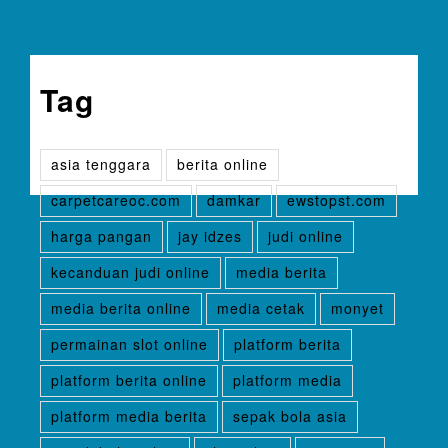
Tag
asia tenggara
berita online
carpetcareoc.com
damkar
ewstopst.com
harga pangan
jay idzes
judi online
kecanduan judi online
media berita
media berita online
media cetak
monyet
permainan slot online
platform berita
platform berita online
platform media
platform media berita
sepak bola asia