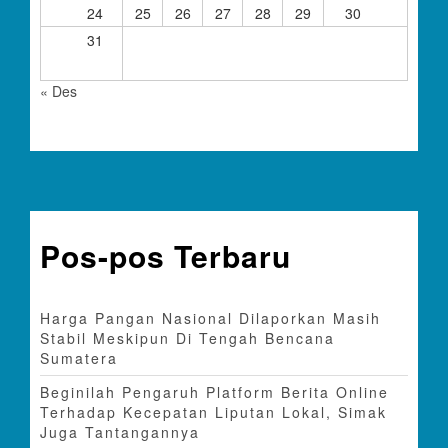
24
25
26
27
28
29
30
31
« Des
Pos-pos Terbaru
Harga Pangan Nasional Dilaporkan Masih
Stabil Meskipun Di Tengah Bencana
Sumatera
Beginilah Pengaruh Platform Berita Online
Terhadap Kecepatan Liputan Lokal, Simak
Juga Tantangannya