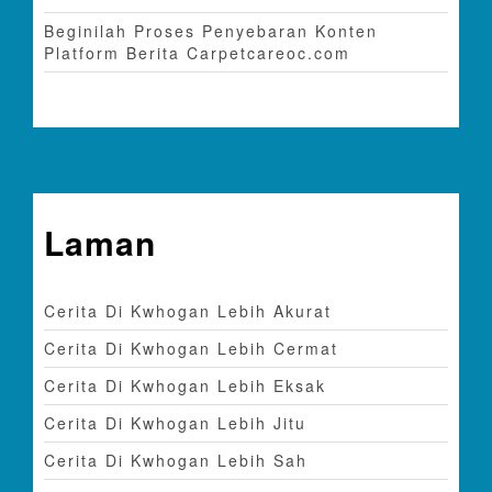
Beginilah Proses Penyebaran Konten
Platform Berita Carpetcareoc.com
Laman
Cerita Di Kwhogan Lebih Akurat
Cerita Di Kwhogan Lebih Cermat
Cerita Di Kwhogan Lebih Eksak
Cerita Di Kwhogan Lebih Jitu
Cerita Di Kwhogan Lebih Sah