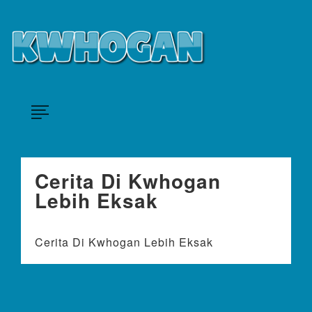
Skip
×
to
content
Platform Berita Beragam Konten
Kwhogan
Cerita Di Kwhogan
Lebih Eksak
Cerita Di Kwhogan Lebih Eksak